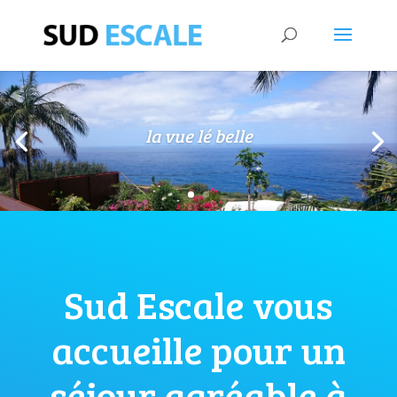
la vue lé belle
Sud Escale vous
accueille pour un
séjour agréable à